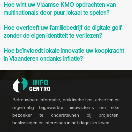
Hoe wint uw Vlaamse KMO opdrachten van
multinationals door puur lokaal te spelen?
Hoe overleeft uw familiebedrijf de digitale golf
zonder de eigen identiteit te verliezen?
Hoe beïnvloedt lokale innovatie uw koopkracht
in Vlaanderen ondanks inflatie?
Betrouwbare informatie, praktische tips, adviezen en
regelmatig bijgewerkte nieuwsitems om elke
bezoeker te ondersteunen bij projecten,
beslissingen en interesses in het dagelijks leven.