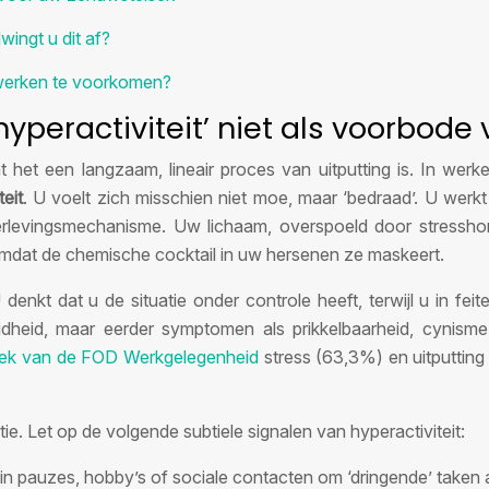
ingt u dit af?
 werken te voorkomen?
yperactiviteit’ niet als voorbode
 het een langzaam, lineair proces van uitputting is. In wer
teit
. U voelt zich misschien niet moe, maar ‘bedraad’. U werk
verlevingsmechanisme. Uw lichaam, overspoeld door stressho
 omdat de chemische cocktail in uw hersenen ze maskeert.
denkt dat u de situatie onder controle heeft, terwijl u in fe
idheid, maar eerder symptomen als prikkelbaarheid, cynisme
ek van de FOD Werkgelegenheid
stress (63,3%) en uitputting
ie. Let op de volgende subtiele signalen van hyperactiviteit:
en in pauzes, hobby’s of sociale contacten om ‘dringende’ taken 