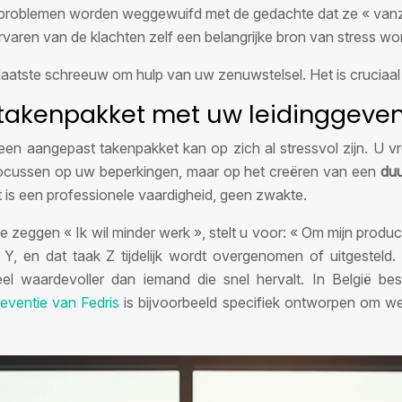
problemen worden weggewuifd met de gedachte dat ze « vanz
rvaren van de klachten zelf een belangrijke bron van stress wor
aatste schreeuw om hulp van uw zenuwstelsel. Het is cruciaal d
akenpakket met uw leidinggevend
n aangepast takenpakket kan op zich al stressvol zijn. U vr
e focussen op uw beperkingen, maar op het creëren van een
duu
t is een professionele vaardigheid, geen zwakte.
e zeggen « Ik wil minder werk », stelt u voor: « Om mijn producti
 en dat taak Z tijdelijk wordt overgenomen of uitgesteld. 
el waardevoller dan iemand die snel hervalt. In België be
eventie van Fedris
is bijvoorbeeld specifiek ontworpen om w