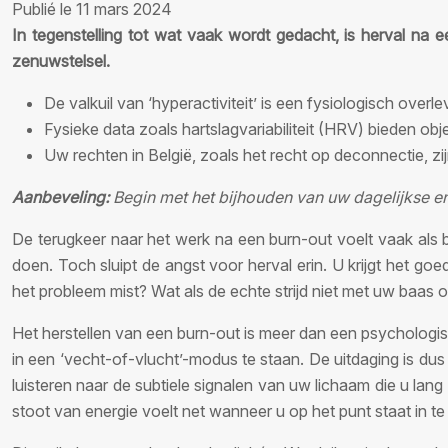
Publié le 11 mars 2024
In tegenstelling tot wat vaak wordt gedacht, is herval na
zenuwstelsel.
De valkuil van ‘hyperactiviteit’ is een fysiologisch ove
Fysieke data zoals hartslagvariabiliteit (HRV) bieden ob
Uw rechten in België, zoals het recht op deconnectie, z
Aanbeveling:
Begin met het bijhouden van uw dagelijkse ene
De terugkeer naar het werk na een burn-out voelt vaak als
doen. Toch sluipt de angst voor herval erin. U krijgt het 
het probleem mist? Wat als de echte strijd niet met uw baas 
Het herstellen van een burn-out is meer dan een psychologi
in een ‘vecht-of-vlucht’-modus te staan. De uitdaging is du
luisteren naar de subtiele signalen van uw lichaam die u lan
stoot van energie voelt net wanneer u op het punt staat in te 