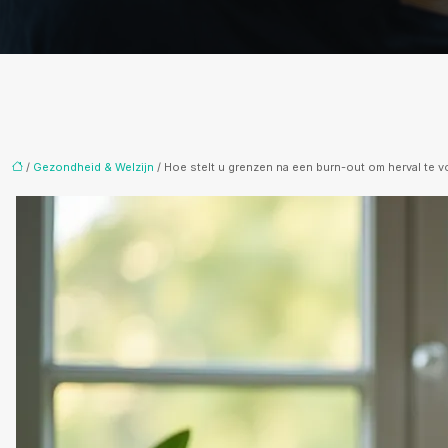
/
Gezondheid & Welzijn
/ Hoe stelt u grenzen na een burn-out om herval te