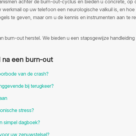
chanismen achter de burn-out-cyclus en bieden u concrete, o
rkmail op uw telefoon een neurologische valkuil is, en hoe u
an regels te geven, maar om u de kennis en instrumenten aan 
 burn-out herstel. We bieden u een stapsgewijze handleiding 
 na een burn-out
voorbode van de crash?
nggevende bij terugkeer?
taan
onische stress?
en simpel dagboek?
l voor uw zenuwstelsel?