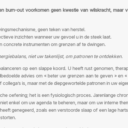
 een burn-out voorkomen geen kwestie van wilskracht, maar va
rlevingsmechanisme, geen teken van herstel.
jectieve inzichten wanneer uw gevoel u in de steek laat.
ijn concrete instrumenten om grenzen af te dwingen.
rgiebalans, niet uw takenlijst, om patronen te ontdekken.
 balanceren op een slappe koord. U heeft rust genomen, thera
goedbedoelde advies om « beter uw grenzen aan te geven » en «
of collega’s is, maar met de diepgewortelde patronen in uw eig
sche oefening; het is een fysiologisch proces. Jarenlange ch
s niet enkel om uw agenda te beheren, maar om uw interne therm
g heeft genegeerd, zoals een verstoorde slaap of een lage hart
storten.