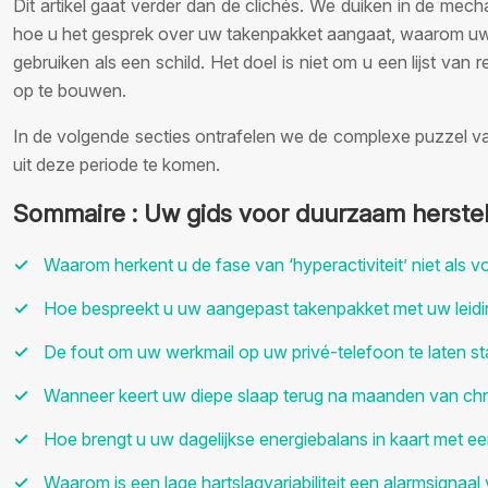
Dit artikel gaat verder dan de clichés. We duiken in de me
hoe u het gesprek over uw takenpakket aangaat, waarom uw we
gebruiken als een schild. Het doel is niet om u een lijst v
op te bouwen.
In de volgende secties ontrafelen we de complexe puzzel van
uit deze periode te komen.
Sommaire : Uw gids voor duurzaam herstel
Waarom herkent u de fase van ‘hyperactiviteit’ niet als 
Hoe bespreekt u uw aangepast takenpakket met uw leidi
De fout om uw werkmail op uw privé-telefoon te laten s
Wanneer keert uw diepe slaap terug na maanden van chr
Hoe brengt u uw dagelijkse energiebalans in kaart met e
Waarom is een lage hartslagvariabiliteit een alarmsignaa