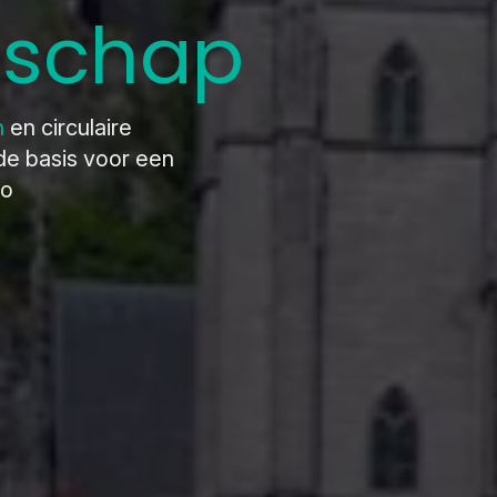
dschap
n
en circulaire
de basis voor een
io