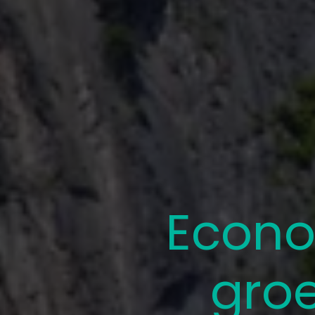
Econo
groe