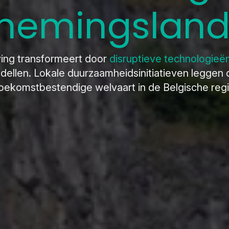
nemingslan
ing transformeert door
disruptieve technologieë
llen. Lokale duurzaamheidsinitiatieven leggen 
oekomstbestendige welvaart in de Belgische reg