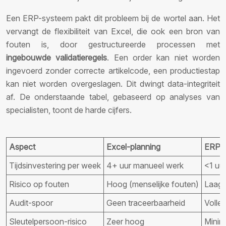
Een ERP-systeem pakt dit probleem bij de wortel aan. Het
vervangt de flexibiliteit van Excel, die ook een bron van
fouten is, door gestructureerde processen met
ingebouwde validatieregels
. Een order kan niet worden
ingevoerd zonder correcte artikelcode, een productiestap
kan niet worden overgeslagen. Dit dwingt data-integriteit
af. De onderstaande tabel, gebaseerd op analyses van
specialisten, toont de harde cijfers.
Aspect
Excel-planning
ERP-
Tijdsinvestering per week
4+ uur manueel werk
<1 uu
Risico op fouten
Hoog (menselijke fouten)
Laag (
Audit-spoor
Geen traceerbaarheid
Volled
Sleutelpersoon-risico
Zeer hoog
Minim