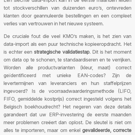
Een slechte data-import kan in de eerste maanden leiden
tot stockverschillen van duizenden euro’s, ontevreden
klanten door geannuleerde bestellingen en een compleet
verlies van vertrouwen in het nieuwe systeem.
De cruciale fout die veel KMO’s maken, is het zien van
data-import als een puur technische kopieeropdracht. Het
is echter een
strategische validatiestap
. Dit is het moment
om data op te schonen, te standaardiseren en te verrijken.
Worden alle productvarianten (kleur, maat) correct
geïdentificeerd met unieke EAN-codes? Zijn de
levertermijnen van leveranciers en hun staffelprijzen
ingevoerd? Is de voorraadwaarderingsmethode (LIFO,
FIFO, gemiddelde kostprijs) correct ingesteld volgens het
Belgisch boekhoudrecht? Het negeren van deze details
garandeert dat uw ERP-investering de eerste maanden
meer problemen creëert dan oplost. De sleutel is niet om
alles te importeren, maar om enkel
gevalideerde, correcte