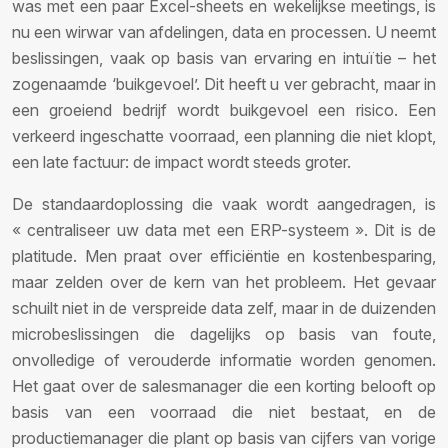
was met een paar Excel-sheets en wekelijkse meetings, is
nu een wirwar van afdelingen, data en processen. U neemt
beslissingen, vaak op basis van ervaring en intuïtie – het
zogenaamde ‘buikgevoel’. Dit heeft u ver gebracht, maar in
een groeiend bedrijf wordt buikgevoel een risico. Een
verkeerd ingeschatte voorraad, een planning die niet klopt,
een late factuur: de impact wordt steeds groter.
De standaardoplossing die vaak wordt aangedragen, is
« centraliseer uw data met een ERP-systeem ». Dit is de
platitude. Men praat over efficiëntie en kostenbesparing,
maar zelden over de kern van het probleem. Het gevaar
schuilt niet in de verspreide data zelf, maar in de duizenden
microbeslissingen die dagelijks op basis van foute,
onvolledige of verouderde informatie worden genomen.
Het gaat over de salesmanager die een korting belooft op
basis van een voorraad die niet bestaat, en de
productiemanager die plant op basis van cijfers van vorige