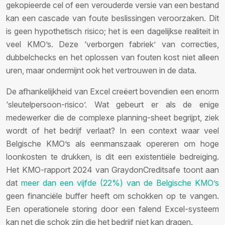
gekopieerde cel of een verouderde versie van een bestand
kan een cascade van foute beslissingen veroorzaken. Dit
is geen hypothetisch risico; het is een dagelijkse realiteit in
veel KMO’s. Deze ‘verborgen fabriek’ van correcties,
dubbelchecks en het oplossen van fouten kost niet alleen
uren, maar ondermijnt ook het vertrouwen in de data.
De afhankelijkheid van Excel creëert bovendien een enorm
‘sleutelpersoon-risico’. Wat gebeurt er als de enige
medewerker die de complexe planning-sheet begrijpt, ziek
wordt of het bedrijf verlaat? In een context waar veel
Belgische KMO’s als eenmanszaak opereren om hoge
loonkosten te drukken, is dit een existentiële bedreiging.
Het KMO-rapport 2024 van GraydonCreditsafe toont aan
dat
meer dan een vijfde (22%) van de Belgische KMO’s
geen financiële buffer heeft om schokken op te vangen.
Een operationele storing door een falend Excel-systeem
kan net die schok zijn die het bedrijf niet kan dragen.